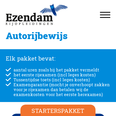
Autorijbewijs
Elk pakket bevat:
aantal uren zoals bij het pakket vermeldt
het eerste rijexamen (incl leges kosten)
Tussentijdse toets (incl leges kosten)
Examengarantie (mocht je onverhoopt zakken
voor je rijexamen dan betalen wij de
examenkosten voor het eerste herexamen)
STARTERSPAKKET